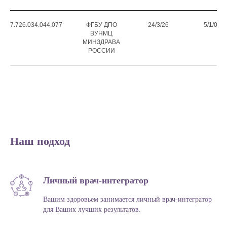
7.726.034.044.077
ФГБУ ДПО
24/3/26
5/1/00
ВУНМЦ
МИНЗДРАВА
РОССИИ
Наш подход
Первая консультация - ваша
стратегия лечения:
Личный врач-интегратор
✓ Индивидуальный план терапии
Вашим здоровьем занимается личный врач-интегратор
для Ваших лучших результатов.