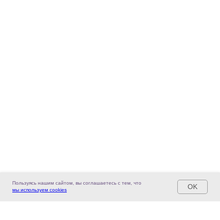
✓ Подробное объяснение заключений
и рекомендаций
✓ Рекомендации по эстетическим
процедурам
✓ Врач, который всегда на связи
Пользуясь нашим сайтом, вы соглашаетесь с тем, что
OK
мы используем cookies