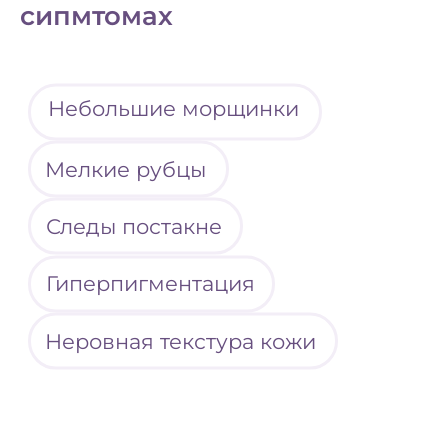
сипмтомах