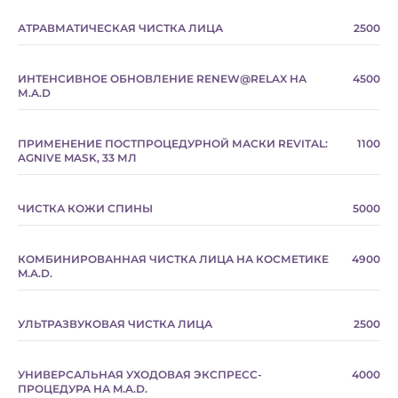
Нажимая на кнопку, вы даете согласие на обработку
персональных данных и соглашаетесь с
политикой
АТРАВМАТИЧЕСКАЯ ЧИСТКА ЛИЦА
2500
конфиденциальности
ИНТЕНСИВНОЕ ОБНОВЛЕНИЕ RENEW@RELAX НА
4500
Оставить заявку
М.A.D
ПРИМЕНЕНИЕ ПОСТПРОЦЕДУРНОЙ МАСКИ REVITAL:
1100
AGNIVE MASK, 33 МЛ
ЧИСТКА КОЖИ СПИНЫ
5000
КОМБИНИРОВАННАЯ ЧИСТКА ЛИЦА НА КОСМЕТИКЕ
4900
M.A.D.
УЛЬТРАЗВУКОВАЯ ЧИСТКА ЛИЦА
2500
УНИВЕРСАЛЬНАЯ УХОДОВАЯ ЭКСПРЕСС-
4000
ПРОЦЕДУРА НА M.A.D.