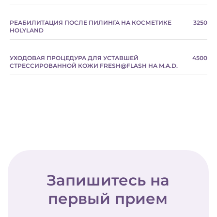
Небольшие морщинки
РЕАБИЛИТАЦИЯ ПОСЛЕ ПИЛИНГА НА КОСМЕТИКЕ
3250
Мелкие рубцы
HOLYLAND
Следы постакне
УХОДОВАЯ ПРОЦЕДУРА ДЛЯ УСТАВШЕЙ
4500
СТРЕССИРОВАННОЙ КОЖИ FRESH@FLASH НА M.A.D.
Гиперпигментация
Неровная текстура кожи