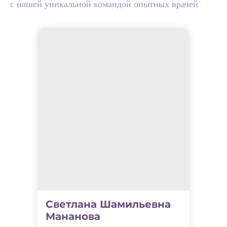
с нашей уникальной командой опытных врачей
+7
Нажимая на кнопку, вы даете согласие на обработку
персональных данных и соглашаетесь с
политикой
конфиденциальности
Оставить заявку
Светлана Шамильевна
Мананова