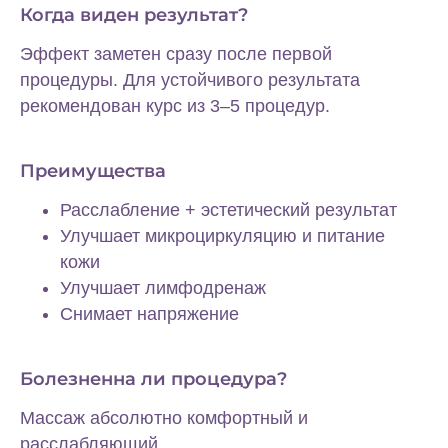
Когда виден результат?
✓ Подробное объяснение заключений
Эффект заметен сразу после первой
и рекомендаций
процедуры. Для устойчивого результата
рекомендован курс из 3–5 процедур.
✓ Рекомендации по эстетическим
процедурам
Преимущества
✓ Врач, который всегда на связи
Расслабление + эстетический результат
Улучшает микроциркуляцию и питание
кожи
Улучшает лимфодренаж
Снимает напряжение
Болезненна ли процедура?
Массаж абсолютно комфортный и
расслабляющий.