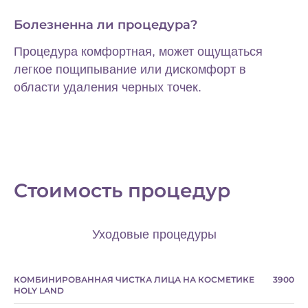
Болезненна ли процедура?
Процедура комфортная, может ощущаться
легкое пощипывание или дискомфорт в
области удаления черных точек.
Запишитесь на
первый прием
Оставьте свои данные и мы
свяжемся с вами, чтобы
подобрать наиболее удобное
Стоимость процедур
время для процедуры
Уходовые процедуры
КОМБИНИРОВАННАЯ ЧИСТКА ЛИЦА НА КОСМЕТИКЕ
3900
+7
HOLY LAND