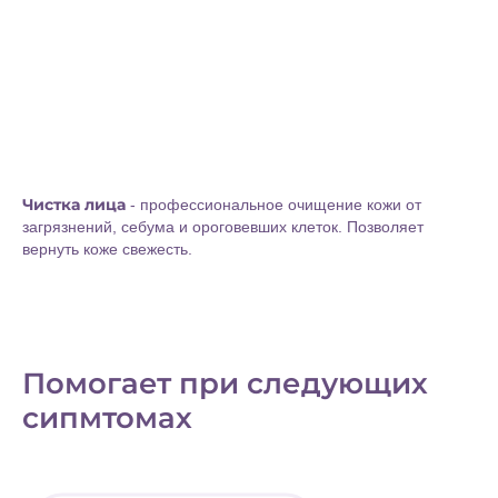
Серая, тусклая кожа
Забитые поры
Жирность кожи
Чистка лица
- профессиональное очищение кожи от
Черные точки
загрязнений, себума и ороговевших клеток. Позволяет
вернуть коже свежесть.
Склонность к воспалениям
Помогает при следующих
сипмтомах