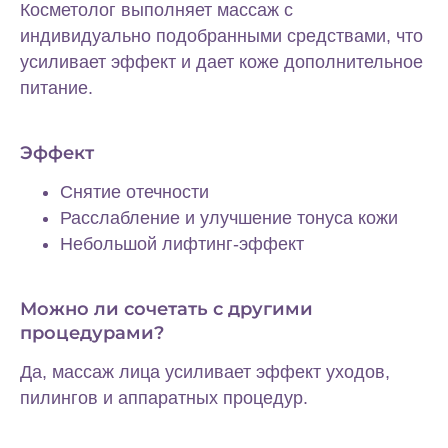
Косметолог выполняет массаж с
индивидуально подобранными средствами, что
усиливает эффект и дает коже дополнительное
питание.
Эффект
Снятие отечности
Расслабление и улучшение тонуса кожи
Небольшой лифтинг-эффект
Во время первой
консультации у врача-
гинеколога-
Можно ли сочетать с другими
климактеролога вы
процедурами?
получаете:
Да, массаж лица усиливает эффект уходов,
пилингов и аппаратных процедур.
✓ Индивидуальный план терапии