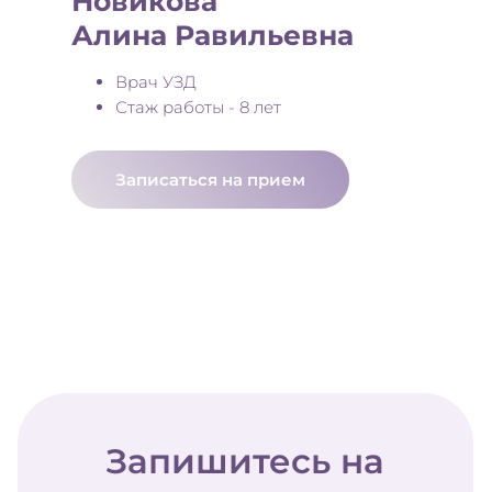
Новикова
Алина Равильевна
Врач УЗД
Стаж работы - 8 лет
Записаться на прием
Запишитесь на
прием
Оставьте свои данные и мы
свяжемся с вами, чтобы
подобрать наиболее удобное
время для приема