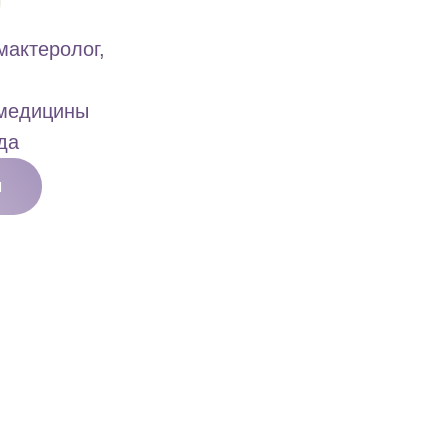
мактеролог,
 медицины
да
м