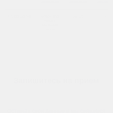
проведения
проведения
протокола
7.725.033.193.540
ФГБОУ ДПО
29/7/25
74
РМАНПО
Минздрава
России