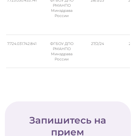
7.723.030.433.741
ФГБОУ ДПО
28/3/23
202
РМАНПО
Минздрава
России
7.724.031.742.841
ФГБОУ ДПО
27/2/24
269
РМАНПО
Минздрава
России