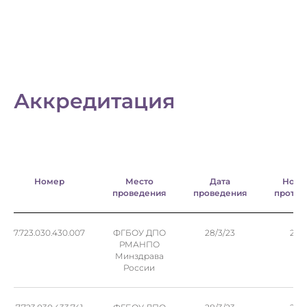
Аккредитация
Номер
Место
Дата
Номе
проведения
проведения
проток
7.723.030.430.007
ФГБОУ ДПО
28/3/23
202
РМАНПО
Минздрава
России