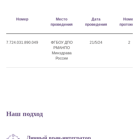
Номер
Место
Дата
Номер
проведения
проведения
протокола
Первая консультация - ваша
стратегия лечения:
7.724.031.890.049
ФГБОУ ДПО
21/5/24
2
РМАНПО
Минздрава
России
✓ Индивидуальный план терапии
✓ Подробное объяснение заключений
и рекомендаций
✓ Рекомендации по эстетическим
процедурам
Наш подход
✓ Врач, который всегда на связи
Личный врач-интегратор