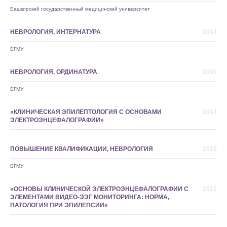
Башкирский государственный медицинский университет
НЕВРОЛОГИЯ, ИНТЕРНАТУРА
2014
БГМУ
НЕВРОЛОГИЯ, ОРДИНАТУРА
2016
Запишитесь на прием
БГМУ
«КЛИНИЧЕСКАЯ ЭПИЛЕПТОЛОГИЯ С ОСНОВАМИ
2014
ЭЛЕКТРОЭНЦЕФАЛОГРАФИИ»
Оставьте свои данные и мы свяжемся
с вами, чтобы подобрать наиболее
ПОВЫШЕНИЕ КВАЛИФИКАЦИИ, НЕВРОЛОГИЯ
2019
удобное время для приема
БГМУ
«ОСНОВЫ КЛИНИЧЕСКОЙ ЭЛЕКТРОЭНЦЕФАЛОГРАФИИ С
2015
ЭЛЕМЕНТАМИ ВИДЕО-ЭЭГ МОНИТОРИНГА: НОРМА,
ПАТОЛОГИЯ ПРИ ЭПИЛЕПСИИ»